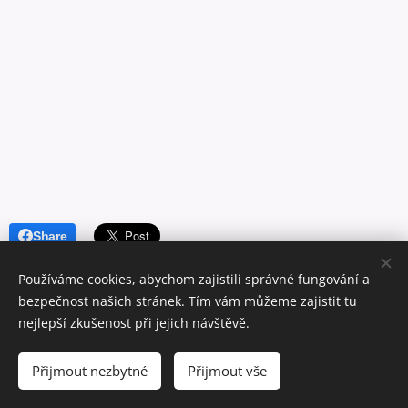
Share
Používáme cookies, abychom zajistili správné fungování a
bezpečnost našich stránek. Tím vám můžeme zajistit tu
nejlepší zkušenost při jejich návštěvě.
Tel.: +420 728 467 267
Přijmout nezbytné
Přijmout vše
Vytvořeno službou
Webnode
Cookies