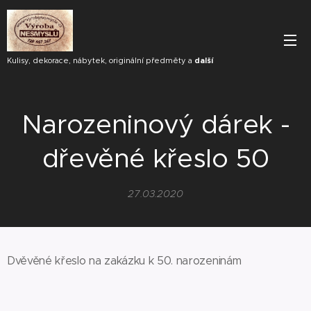
Kulisy, dekorace, nábytek, originální předměty a
další
Narozeninový dárek -
dřevěné křeslo 50
27.03.2020
Dvěvěné křeslo na zakázku k 50. narozeninám