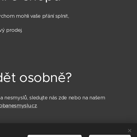
ychom mohli vaše přání splnit,
vý prodej.
dět osobně?
 nesmyslů, sledujte nás zde nebo na našem
obanesmyslu.cz
.