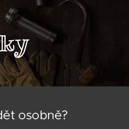
nky
dět osobně?